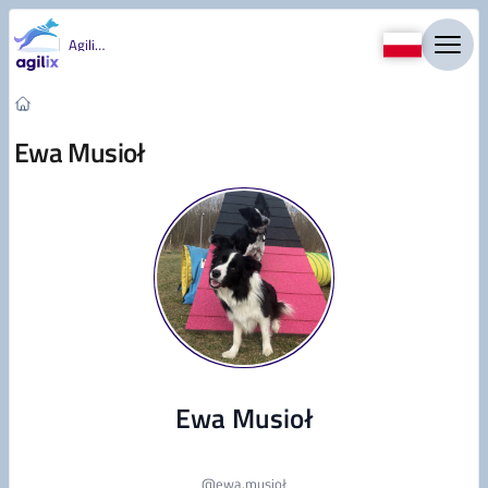
Przejdź do treści
Agility
Ewa Musioł
Ewa Musioł
@
ewa.musioł