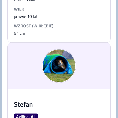
WIEK
prawie 10 lat
WZROST (W KŁĘBIE)
51
cm
Stefan
Agility · A1