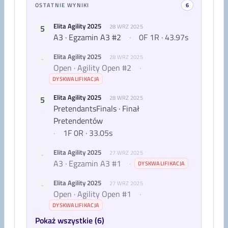
OSTATNIE WYNIKI
6
Elita Agility 2025
5
28 WRZ 2025
A3 · Egzamin A3 #2
·
0F 1R · 43.97s
Elita Agility 2025
28 WRZ 2025
-
Open · Agility Open #2
·
DYSKWALIFIKACJA
Elita Agility 2025
5
28 WRZ 2025
PretendantsFinals · Finał
Pretendentów
·
1F 0R · 33.05s
Elita Agility 2025
27 WRZ 2025
-
A3 · Egzamin A3 #1
·
DYSKWALIFIKACJA
Elita Agility 2025
27 WRZ 2025
-
Open · Agility Open #1
·
DYSKWALIFIKACJA
Pokaż wszystkie (6)