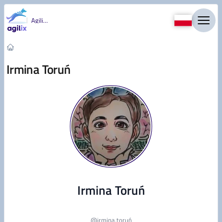
Przejdź do treści
Agility
Irmina Toruń
Irmina Toruń
@
irmina.toruń