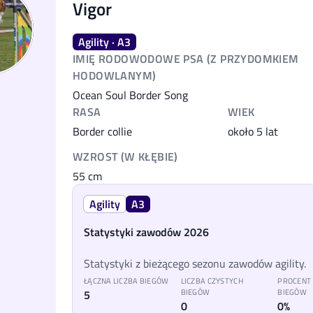
Vigor
Agility · A3
IMIĘ RODOWODOWE PSA (Z PRZYDOMKIEM
HODOWLANYM)
Ocean Soul Border Song
RASA
WIEK
Border collie
około 5 lat
WZROST (W KŁĘBIE)
55
cm
Agility
A3
Statystyki zawodów 2026
Statystyki z bieżącego sezonu zawodów agility.
ŁĄCZNA LICZBA BIEGÓW
LICZBA CZYSTYCH
PROCENT
5
BIEGÓW
BIEGÓW
0
0%