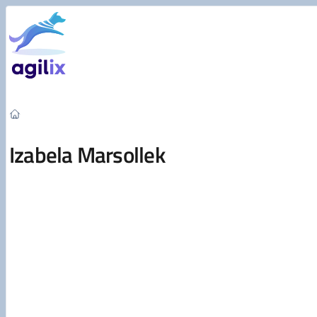
Przejdź do treści
Izabela Marsollek