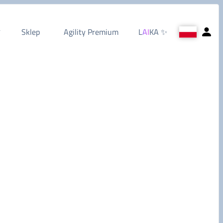
Sklep
Agility Premium
L
AI
KA
✨