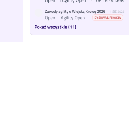
Open · II Agility Open
·
0F 1R · 41.66s
Zawody agility o Wiejską Krowę 2026
1 SIE 2026
-
Open · I Agility Open
·
DYSKWALIFIKACJA
Pokaż wszystkie (11)