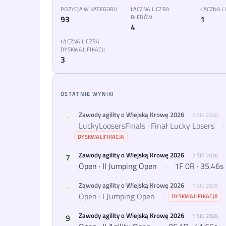
POZYCJA W KATEGORII
ŁĄCZNA LICZBA
ŁĄCZNA 
93
BŁĘDÓW
1
4
ŁĄCZNA LICZBA
DYSKWALIFIKACJI
3
OSTATNIE WYNIKI
Zawody agility o Wiejską Krowę 2026
2 SIE 2026
-
LuckyLoosersFinals · Finał Lucky Losers
·
DYSKWALIFIKACJA
Zawody agility o Wiejską Krowę 2026
7
2 SIE 2026
Open · II Jumping Open
·
1F 0R · 35.46s
Zawody agility o Wiejską Krowę 2026
1 SIE 2026
-
Open · I Jumping Open
·
DYSKWALIFIKACJA
Zawody agility o Wiejską Krowę 2026
9
1 SIE 2026