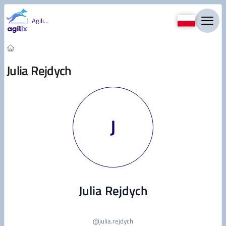
Przejdź do treści
Agility
Julia Rejdych
J
Julia Rejdych
@
julia.rejdych