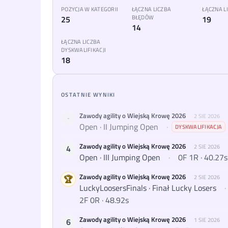
POZYCJA W KATEGORII
ŁĄCZNA LICZBA
ŁĄCZNA 
25
BŁĘDÓW
19
14
ŁĄCZNA LICZBA
DYSKWALIFIKACJI
18
OSTATNIE WYNIKI
Zawody agility o Wiejską Krowę 2026
2 SIE 2026
-
Open · II Jumping Open
·
DYSKWALIFIKACJA
Zawody agility o Wiejską Krowę 2026
4
2 SIE 2026
Open · III Jumping Open
·
0F 1R · 40.27s
Zawody agility o Wiejską Krowę 2026
🏆
2 SIE 2026
LuckyLoosersFinals · Finał Lucky Losers
·
2F 0R · 48.92s
Zawody agility o Wiejską Krowę 2026
6
1 SIE 2026