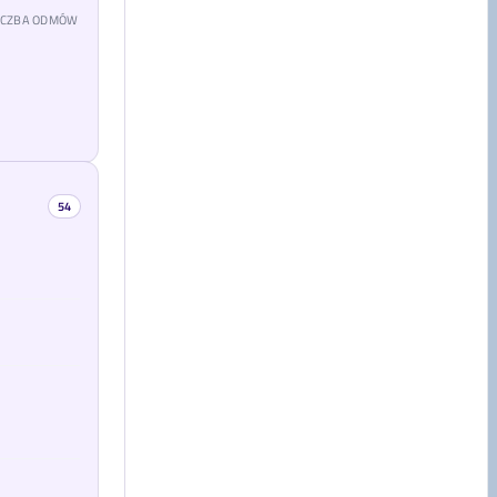
LICZBA ODMÓW
54