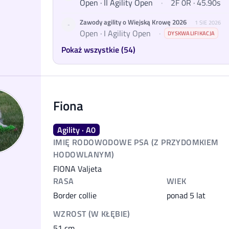
Open · II Agility Open
·
2F 0R · 45.90s
Zawody agility o Wiejską Krowę 2026
1 SIE 2026
-
Open · I Agility Open
·
DYSKWALIFIKACJA
Pokaż wszystkie (54)
Fiona
Agility · A0
IMIĘ RODOWODOWE PSA (Z PRZYDOMKIEM
HODOWLANYM)
FIONA Valjeta
RASA
WIEK
Border collie
ponad 5 lat
WZROST (W KŁĘBIE)
51
cm