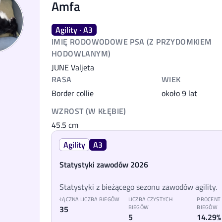
Amfa
Agility · A3
IMIĘ RODOWODOWE PSA (Z PRZYDOMKIEM
HODOWLANYM)
JUNE Valjeta
RASA
WIEK
Border collie
około 9 lat
WZROST (W KŁĘBIE)
45.5
cm
Agility
A3
Statystyki zawodów 2026
Statystyki z bieżącego sezonu zawodów agility.
ŁĄCZNA LICZBA BIEGÓW
LICZBA CZYSTYCH
PROCENT
35
BIEGÓW
BIEGÓW
5
14.29%