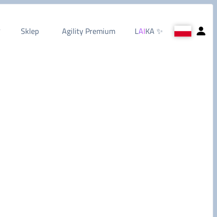
Sklep
Agility Premium
L
AI
KA
✨