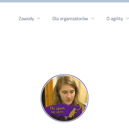
Zawody
Dla organizatorów
O agility