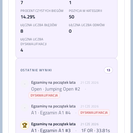
7
1
PROCENT CZYSTYCH BIEGÓW
POZYCJA W KATEGORII
14.29%
50
ŁĄCZNA LICZBA BŁĘDÓW
ŁĄCZNA LICZBA ODMÓW
8
0
ŁĄCZNA LICZBA
DYSKWALIFIKACJI
4
OSTATNIE WYNIKI
13
Egzaminy na początek lata
21 CZE 2026
-
Open · Jumping Open #2
·
DYSKWALIFIKACJA
Egzaminy na początek lata
21 CZE 2026
-
A1 · Egzamin A1 #4
·
DYSKWALIFIKACJA
Egzaminy na początek lata
🏆
21 CZE 2026
A1 · Egzamin A1 #3
·
1F 0R · 33.81s