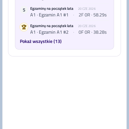
Egzaminy na początek lata
5
20 CZE 2026
A1 · Egzamin A1 #1
·
2F 0R · 58.29s
Egzaminy na początek lata
🏆
20 CZE 2026
A1 · Egzamin A1 #2
·
0F 0R · 38.28s
Pokaż wszystkie (13)