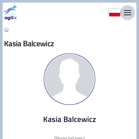
Przejdź do treści
Kasia Balcewicz
Kasia Balcewicz
@
kasia.balcewicz