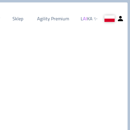
Sklep
Agility Premium
L
AI
KA
✨