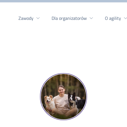
Zawody
Dla organizatorów
O agility