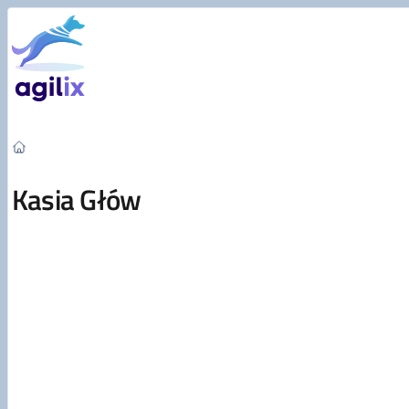
Przejdź do treści
Kasia Głów