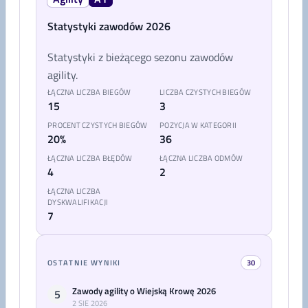
Statystyki zawodów 2026
Statystyki z bieżącego sezonu zawodów
agility.
ŁĄCZNA LICZBA BIEGÓW
LICZBA CZYSTYCH BIEGÓW
15
3
PROCENT CZYSTYCH BIEGÓW
POZYCJA W KATEGORII
20%
36
ŁĄCZNA LICZBA BŁĘDÓW
ŁĄCZNA LICZBA ODMÓW
4
2
ŁĄCZNA LICZBA
DYSKWALIFIKACJI
7
OSTATNIE WYNIKI
30
Zawody agility o Wiejską Krowę 2026
5
2 SIE 2026