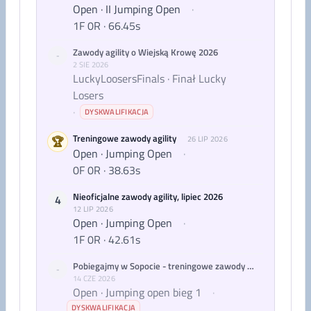
Open · II Jumping Open
·
1F 0R · 66.45s
Zawody agility o Wiejską Krowę 2026
-
2 SIE 2026
LuckyLoosersFinals · Finał Lucky
Losers
·
DYSKWALIFIKACJA
Treningowe zawody agility
🏆
26 LIP 2026
Open · Jumping Open
·
0F 0R · 38.63s
Nieoficjalne zawody agility, lipiec 2026
4
12 LIP 2026
Open · Jumping Open
·
1F 0R · 42.61s
Pobiegajmy w Sopocie - treningowe zawody agility
-
14 CZE 2026
Open · Jumping open bieg 1
·
DYSKWALIFIKACJA