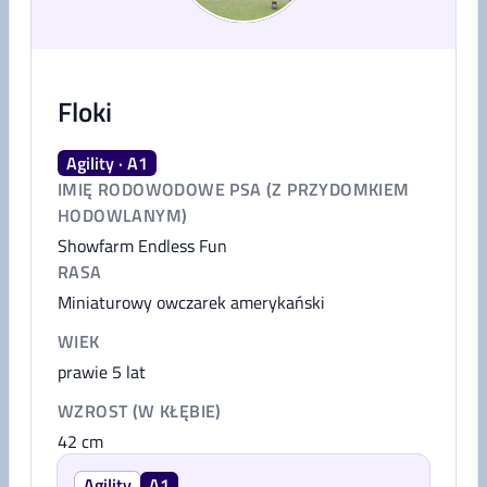
Floki
Agility · A1
IMIĘ RODOWODOWE PSA (Z PRZYDOMKIEM
HODOWLANYM)
Showfarm Endless Fun
RASA
Miniaturowy owczarek amerykański
WIEK
prawie 5 lat
WZROST (W KŁĘBIE)
42
cm
Agility
A1