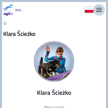
Przejdź do treści
Agility
Klara Ścieżko
Klara Ścieżko
@
klara.ścieżko