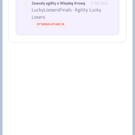
Zawody agility o Wiejską Krowę
17 SIE 2025
-
LuckyLoosersFinals · Agility Lucky
Losers
·
DYSKWALIFIKACJA