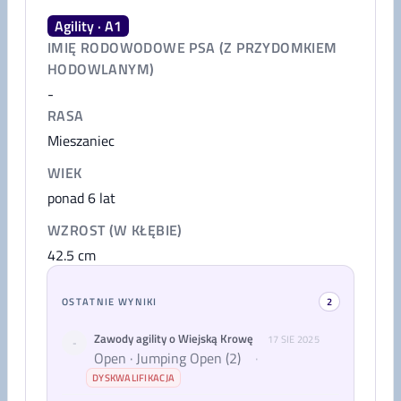
Agility · A1
IMIĘ RODOWODOWE PSA (Z PRZYDOMKIEM
HODOWLANYM)
-
RASA
Mieszaniec
WIEK
ponad 6 lat
WZROST (W KŁĘBIE)
42.5
cm
OSTATNIE WYNIKI
2
Zawody agility o Wiejską Krowę
17 SIE 2025
-
Open · Jumping Open (2)
·
DYSKWALIFIKACJA