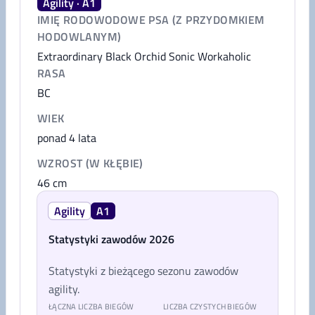
Agility · A1
IMIĘ RODOWODOWE PSA (Z PRZYDOMKIEM
HODOWLANYM)
Extraordinary Black Orchid Sonic Workaholic
RASA
BC
WIEK
ponad 4 lata
WZROST (W KŁĘBIE)
46
cm
Agility
A1
Statystyki zawodów 2026
Statystyki z bieżącego sezonu zawodów
agility.
ŁĄCZNA LICZBA BIEGÓW
LICZBA CZYSTYCH BIEGÓW