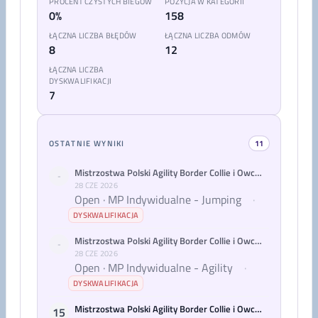
PROCENT CZYSTYCH BIEGÓW
POZYCJA W KATEGORII
0%
158
ŁĄCZNA LICZBA BŁĘDÓW
ŁĄCZNA LICZBA ODMÓW
8
12
ŁĄCZNA LICZBA
DYSKWALIFIKACJI
7
OSTATNIE WYNIKI
11
Mistrzostwa Polski Agility Border Collie i Owczarków Australijskich 2026
-
28 CZE 2026
Open · MP Indywidualne - Jumping
·
DYSKWALIFIKACJA
Mistrzostwa Polski Agility Border Collie i Owczarków Australijskich 2026
-
28 CZE 2026
Open · MP Indywidualne - Agility
·
DYSKWALIFIKACJA
Mistrzostwa Polski Agility Border Collie i Owczarków Australijskich 2026
15