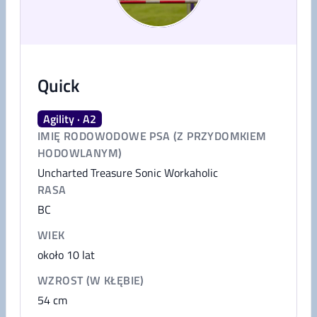
Quick
Agility · A2
IMIĘ RODOWODOWE PSA (Z PRZYDOMKIEM
HODOWLANYM)
Uncharted Treasure Sonic Workaholic
RASA
BC
WIEK
około 10 lat
WZROST (W KŁĘBIE)
54
cm