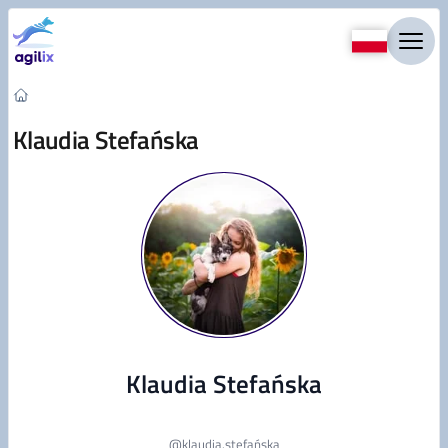
Przejdź do treści
Klaudia Stefańska
Klaudia Stefańska
@
klaudia.stefańska