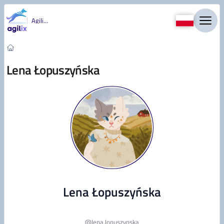
Przejdź do treści
Agility
Lena Łopuszyńska
Lena Łopuszyńska
@
lena.lopuszynska