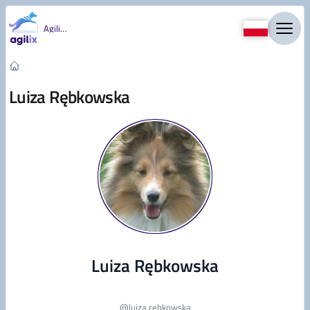
Przejdź do treści
Agility
Luiza Rębkowska
Luiza Rębkowska
@
luiza.rębkowska