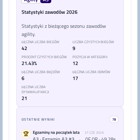
Statystyki zawodów 2026
Statystyki z bieżącego sezonu zawodów
agility.
ŁĄCZNA LICZBA BIEGÓW
LICZBA CZYSTYCH BIEGÓW
42
9
PROCENT CZYSTYCH BIEGÓW
POZYCJA W KATEGORII
21.43%
12
ŁĄCZNA LICZBA BŁĘDÓW
ŁĄCZNA LICZBA ODMÓW
6
17
ŁĄCZNA LICZBA
DYSKWALIFIKACJI
21
OSTATNIE WYNIKI
78
Egzaminy na początek lata
🏆
21 CZE 2026
A3 · Egzamin A3 #3
·
0F 0R · 49.28s