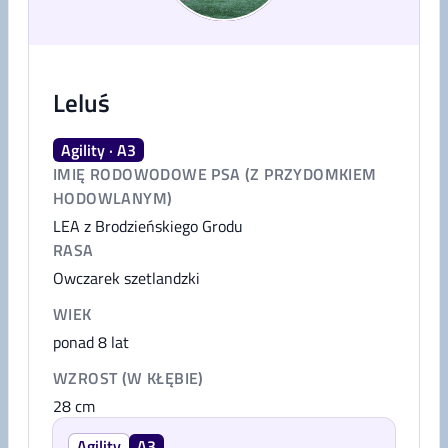
Leluś
Agility · A3
IMIĘ RODOWODOWE PSA (Z PRZYDOMKIEM
HODOWLANYM)
LEA z Brodzieńskiego Grodu
RASA
Owczarek szetlandzki
WIEK
ponad 8 lat
WZROST (W KŁĘBIE)
28
cm
Agility
A3