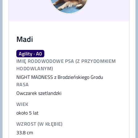
Madi
Agility · A0
IMIĘ RODOWODOWE PSA (Z PRZYDOMKIEM
HODOWLANYM)
NIGHT MADNESS z Brodzieńskiego Grodu
RASA
Owczarek szetlandzki
WIEK
około 5 lat
WZROST (W KŁĘBIE)
33.8
cm