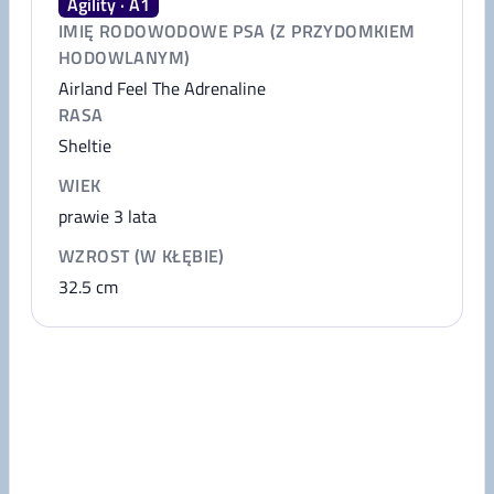
Agility · A1
IMIĘ RODOWODOWE PSA (Z PRZYDOMKIEM
HODOWLANYM)
Airland Feel The Adrenaline
RASA
Sheltie
WIEK
prawie 3 lata
WZROST (W KŁĘBIE)
32.5
cm