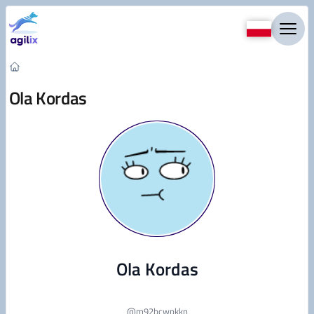
Przejdź do treści
Ola Kordas
Ola Kordas
@
m92bcwpkkn