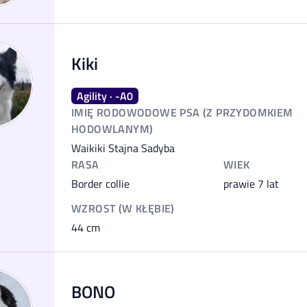
Kiki
Agility · -A0
IMIĘ RODOWODOWE PSA (Z PRZYDOMKIEM
HODOWLANYM)
Waikiki Stajna Sadyba
RASA
WIEK
Border collie
prawie 7 lat
WZROST (W KŁĘBIE)
44
cm
BONO