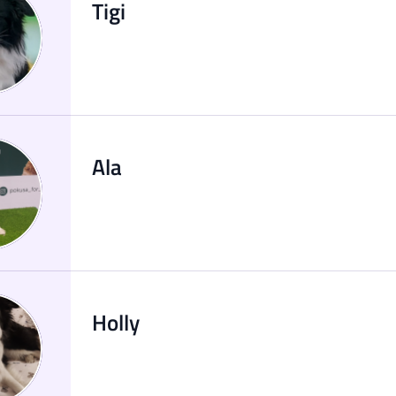
Tigi
Ala
Holly