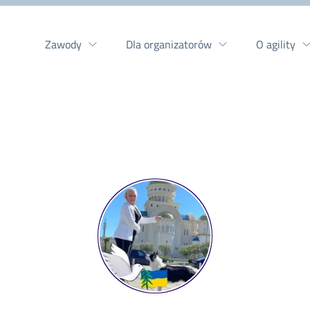
Zawody
Dla organizatorów
O agility