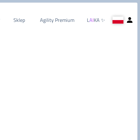
Sklep
Agility Premium
L
AI
KA
✨