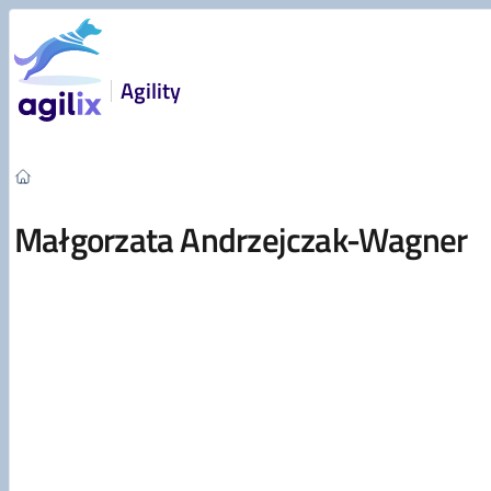
Przejdź do treści
Agility
Małgorzata Andrzejczak-Wagner