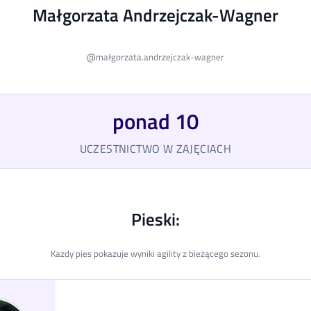
Małgorzata Andrzejczak-Wagner
@
małgorzata.andrzejczak-wagner
ponad 10
UCZESTNICTWO W ZAJĘCIACH
Pieski:
Każdy pies pokazuje wyniki agility z bieżącego sezonu.