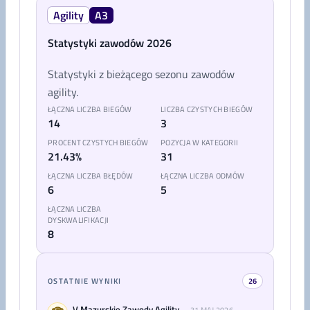
Agility
A3
Statystyki zawodów 2026
Statystyki z bieżącego sezonu zawodów
agility.
ŁĄCZNA LICZBA BIEGÓW
LICZBA CZYSTYCH BIEGÓW
14
3
PROCENT CZYSTYCH BIEGÓW
POZYCJA W KATEGORII
21.43%
31
ŁĄCZNA LICZBA BŁĘDÓW
ŁĄCZNA LICZBA ODMÓW
6
5
ŁĄCZNA LICZBA
DYSKWALIFIKACJI
8
OSTATNIE WYNIKI
26
V Mazurskie Zawody Agility