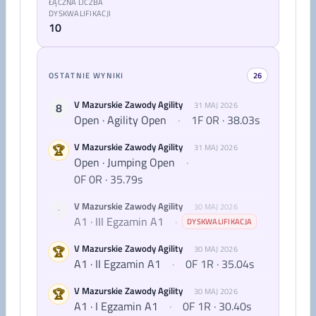
ŁĄCZNA LICZBA
DYSKWALIFIKACJI
10
OSTATNIE WYNIKI
26
V Mazurskie Zawody Agility
8
31 MAJ 2026
Open · Agility Open
·
1F 0R · 38.03s
V Mazurskie Zawody Agility
🏆
31 MAJ 2026
Open · Jumping Open
·
0F 0R · 35.79s
V Mazurskie Zawody Agility
30 MAJ 2026
-
A1 · III Egzamin A1
·
DYSKWALIFIKACJA
V Mazurskie Zawody Agility
🏆
30 MAJ 2026
A1 · II Egzamin A1
·
0F 1R · 35.04s
V Mazurskie Zawody Agility
🏆
30 MAJ 2026
A1 · I Egzamin A1
·
0F 1R · 30.40s