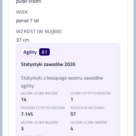
pudel średni
WIEK
ponad 7 lat
WZROST (W KŁĘBIE)
37
cm
Agility
A1
Statystyki zawodów 2026
Statystyki z bieżącego sezonu zawodów
agility.
ŁĄCZNA LICZBA BIEGÓW
LICZBA CZYSTYCH BIEGÓW
14
1
PROCENT CZYSTYCH BIEGÓW
POZYCJA W KATEGORII
7.14%
57
ŁĄCZNA LICZBA BŁĘDÓW
ŁĄCZNA LICZBA ODMÓW
3
4