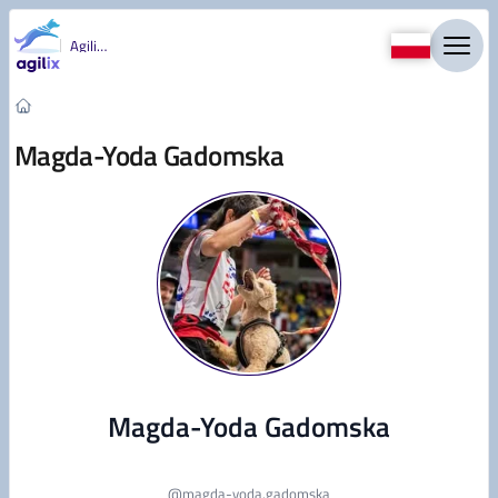
Przejdź do treści
Agility
Magda-Yoda Gadomska
Magda-Yoda Gadomska
@
magda-yoda.gadomska