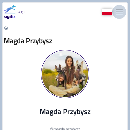
Przejdź do treści
Agility
Magda Przybysz
Magda Przybysz
@
magda.przybysz