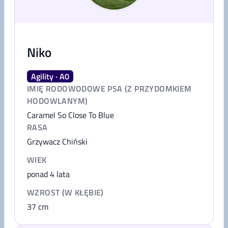
Niko
Agility · A0
IMIĘ RODOWODOWE PSA (Z PRZYDOMKIEM
HODOWLANYM)
Caramel So Close To Blue
RASA
Grzywacz Chiński
WIEK
ponad 4 lata
WZROST (W KŁĘBIE)
37
cm