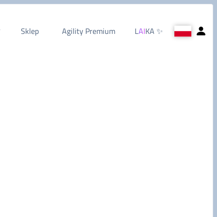
Sklep
Agility Premium
L
AI
KA
✨