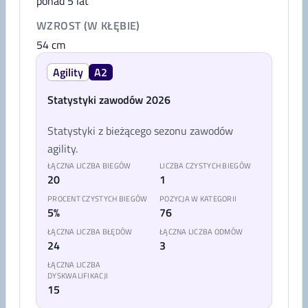
ponad 5 lat
WZROST (W KŁĘBIE)
54
cm
Agility
A2
Statystyki zawodów 2026
Statystyki z bieżącego sezonu zawodów
agility.
ŁĄCZNA LICZBA BIEGÓW
LICZBA CZYSTYCH BIEGÓW
20
1
PROCENT CZYSTYCH BIEGÓW
POZYCJA W KATEGORII
5%
76
ŁĄCZNA LICZBA BŁĘDÓW
ŁĄCZNA LICZBA ODMÓW
24
3
ŁĄCZNA LICZBA
DYSKWALIFIKACJI
15