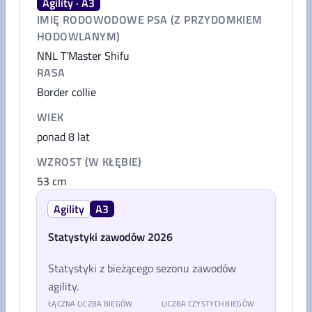
Agility · A3
IMIĘ RODOWODOWE PSA (Z PRZYDOMKIEM
HODOWLANYM)
NNL T’Master Shifu
RASA
Border collie
WIEK
ponad 8 lat
WZROST (W KŁĘBIE)
53
cm
Agility
A3
Statystyki zawodów 2026
Statystyki z bieżącego sezonu zawodów
agility.
ŁĄCZNA LICZBA BIEGÓW
LICZBA CZYSTYCH BIEGÓW