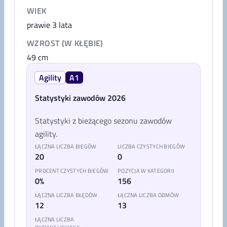
WIEK
prawie 3 lata
WZROST (W KŁĘBIE)
49
cm
Agility
A1
Statystyki zawodów 2026
Statystyki z bieżącego sezonu zawodów
agility.
ŁĄCZNA LICZBA BIEGÓW
LICZBA CZYSTYCH BIEGÓW
20
0
PROCENT CZYSTYCH BIEGÓW
POZYCJA W KATEGORII
0%
156
ŁĄCZNA LICZBA BŁĘDÓW
ŁĄCZNA LICZBA ODMÓW
12
13
ŁĄCZNA LICZBA