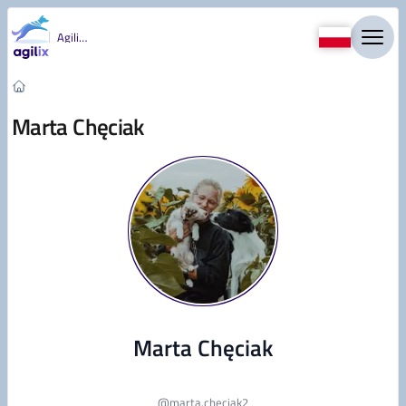
Przejdź do treści
Agility
Marta Chęciak
Marta Chęciak
@
marta.chęciak2