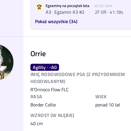
Egzaminy na początek lata
🏆
20 CZE 2026
A3 · Egzamin A3 #2
·
2F 0R · 41.18s
Pokaż wszystkie (34)
Orrie
Agility · -A0
IMIĘ RODOWODOWE PSA (Z PRZYDOMKIEM
HODOWLANYM)
R'Orinoco Flow FLC
RASA
WIEK
Border Collie
ponad 10 lat
WZROST (W KŁĘBIE)
40
cm