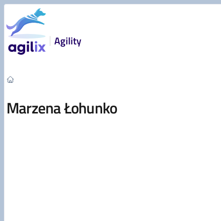
Przejdź do treści
Agility
Marzena Łohunko