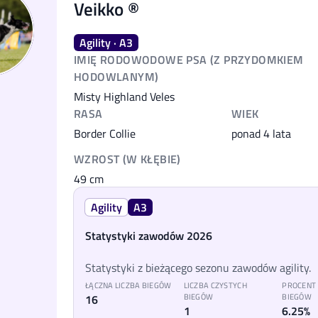
Veikko ®️
Agility · A3
IMIĘ RODOWODOWE PSA (Z PRZYDOMKIEM
HODOWLANYM)
Misty Highland Veles
RASA
WIEK
Border Collie
ponad 4 lata
WZROST (W KŁĘBIE)
49
cm
Agility
A3
Statystyki zawodów 2026
Statystyki z bieżącego sezonu zawodów agility.
ŁĄCZNA LICZBA BIEGÓW
LICZBA CZYSTYCH
PROCENT
16
BIEGÓW
BIEGÓW
1
6.25%