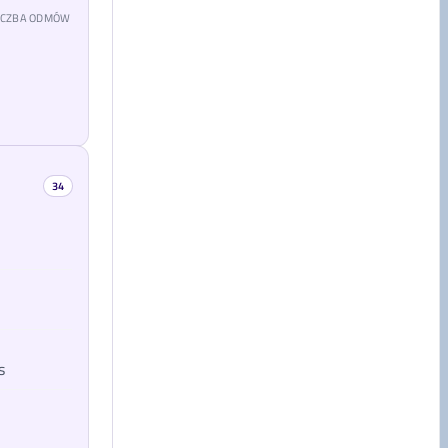
LICZBA ODMÓW
34
s