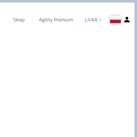
Sklep
Agility Premium
L
AI
KA
✨