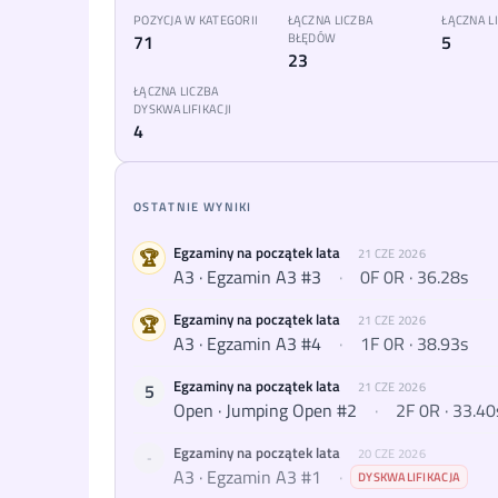
POZYCJA W KATEGORII
ŁĄCZNA LICZBA
ŁĄCZNA 
71
BŁĘDÓW
5
23
ŁĄCZNA LICZBA
DYSKWALIFIKACJI
4
OSTATNIE WYNIKI
Egzaminy na początek lata
🏆
21 CZE 2026
A3 · Egzamin A3 #3
·
0F 0R · 36.28s
Egzaminy na początek lata
🏆
21 CZE 2026
A3 · Egzamin A3 #4
·
1F 0R · 38.93s
Egzaminy na początek lata
5
21 CZE 2026
Open · Jumping Open #2
·
2F 0R · 33.40
Egzaminy na początek lata
20 CZE 2026
-
A3 · Egzamin A3 #1
·
DYSKWALIFIKACJA