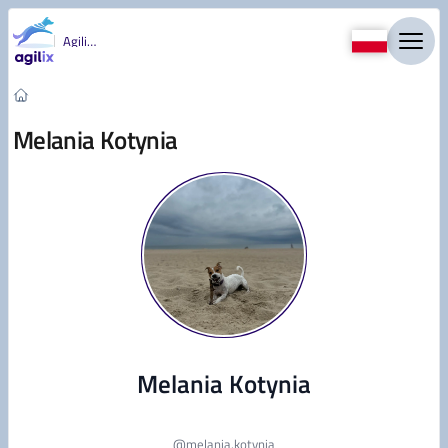
Przejdź do treści
Agility
Melania Kotynia
Melania Kotynia
@
melania.kotynia