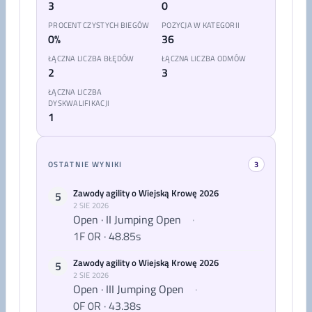
3
0
PROCENT CZYSTYCH BIEGÓW
POZYCJA W KATEGORII
0%
36
ŁĄCZNA LICZBA BŁĘDÓW
ŁĄCZNA LICZBA ODMÓW
2
3
ŁĄCZNA LICZBA
DYSKWALIFIKACJI
1
OSTATNIE WYNIKI
3
Zawody agility o Wiejską Krowę 2026
5
2 SIE 2026
Open · II Jumping Open
·
1F 0R · 48.85s
Zawody agility o Wiejską Krowę 2026
5
2 SIE 2026
Open · III Jumping Open
·
0F 0R · 43.38s