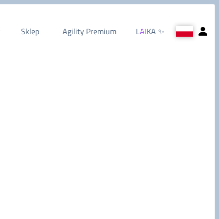
Sklep
Agility Premium
L
AI
KA
✨