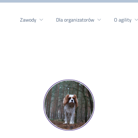
Zawody
Dla organizatorów
O agility