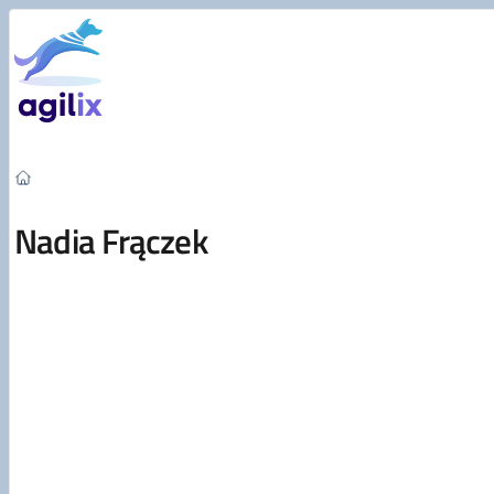
Przejdź do treści
Nadia Frączek