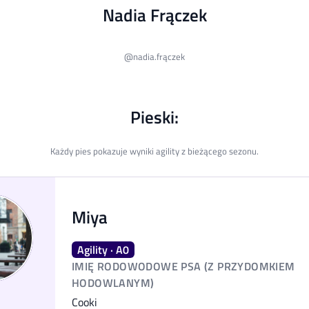
Nadia Frączek
@
nadia.frączek
Pieski:
Każdy pies pokazuje wyniki agility z bieżącego sezonu.
Miya
Agility · A0
IMIĘ RODOWODOWE PSA (Z PRZYDOMKIEM
HODOWLANYM)
Cooki