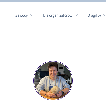
Zawody
Dla organizatorów
O agility