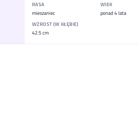
RASA
WIEK
mieszaniec
ponad 4 lata
WZROST (W KŁĘBIE)
42.5
cm