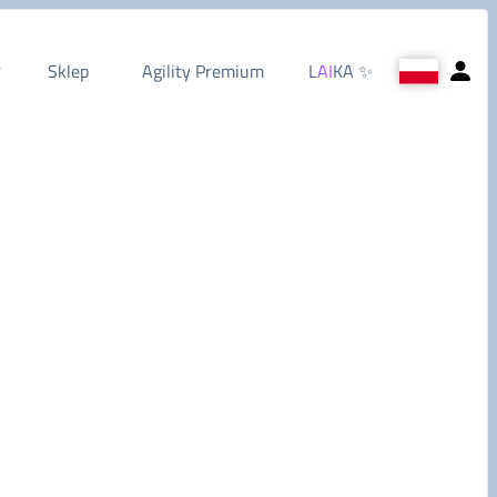
Sklep
Agility Premium
L
AI
KA
✨