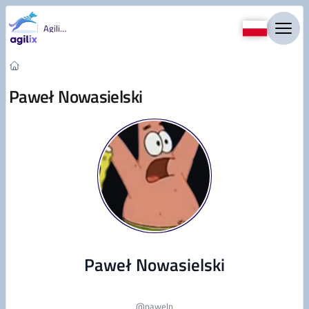
Przejdź do treści
Agility
Paweł Nowasielski
Paweł Nowasielski
@
paweln