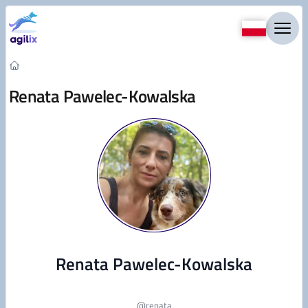
Przejdź do treści
Renata Pawelec-Kowalska
Renata Pawelec-Kowalska
@
renata