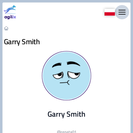
Przejdź do treści
Garry Smith
Garry Smith
@
renata01