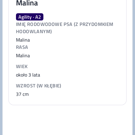
Malina
Agility · A2
IMIĘ RODOWODOWE PSA (Z PRZYDOMKIEM
HODOWLANYM)
Malina
RASA
Malina
WIEK
około 3 lata
WZROST (W KŁĘBIE)
37
cm