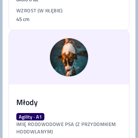
WZROST (W KŁĘBIE)
45
cm
Młody
Agility · A1
IMIĘ RODOWODOWE PSA (Z PRZYDOMKIEM
HODOWLANYM)