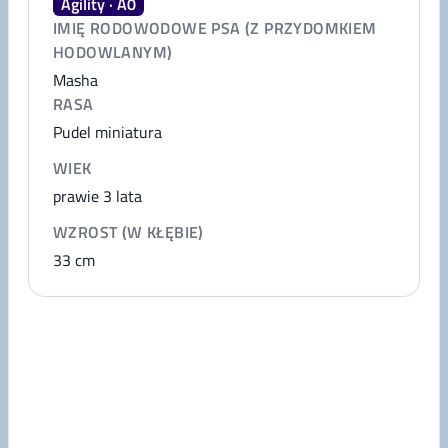
Agility · A0
IMIĘ RODOWODOWE PSA (Z PRZYDOMKIEM
HODOWLANYM)
Masha
RASA
Pudel miniatura
WIEK
prawie 3 lata
WZROST (W KŁĘBIE)
33
cm