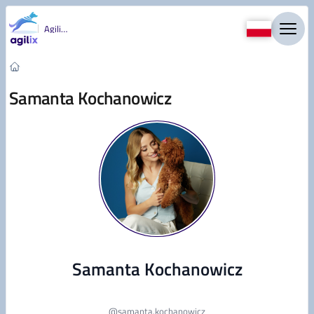
Przejdź do treści
Agility
Samanta Kochanowicz
Samanta Kochanowicz
@
samanta.kochanowicz