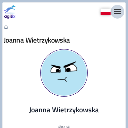
Przejdź do treści
Joanna Wietrzykowska
Joanna Wietrzykowska
@
talvii