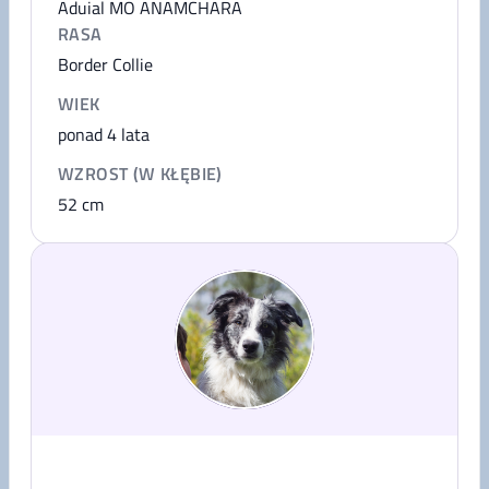
Aduial MO ANAMCHARA
RASA
Border Collie
WIEK
ponad 4 lata
WZROST (W KŁĘBIE)
52
cm