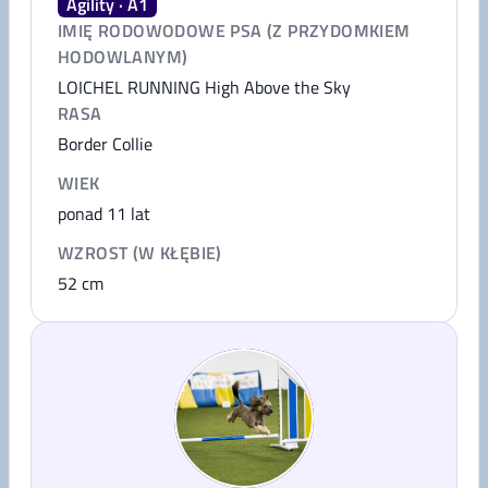
Agility · A1
IMIĘ RODOWODOWE PSA (Z PRZYDOMKIEM
HODOWLANYM)
LOICHEL RUNNING High Above the Sky
RASA
Border Collie
WIEK
ponad 11 lat
WZROST (W KŁĘBIE)
52
cm