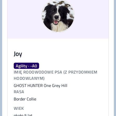
Joy
Agility · -A0
IMIĘ RODOWODOWE PSA (Z PRZYDOMKIEM
HODOWLANYM)
GHOST HUNTER One Grey Hill
RASA
Border Collie
WIEK
około 5 lat