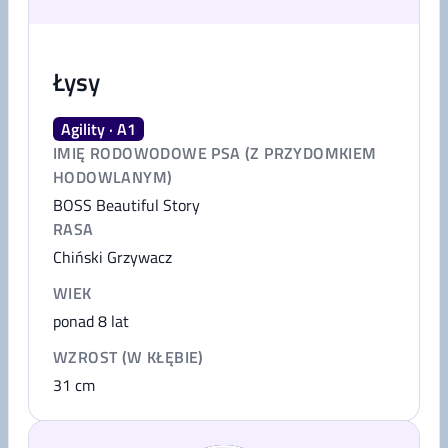
Łysy
Agility · A1
IMIĘ RODOWODOWE PSA (Z PRZYDOMKIEM
HODOWLANYM)
BOSS Beautiful Story
RASA
Chiński Grzywacz
WIEK
ponad 8 lat
WZROST (W KŁĘBIE)
31
cm