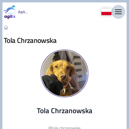
Przejdź do treści
Agility
Tola Chrzanowska
Tola Chrzanowska
@
tola.chrzanowska