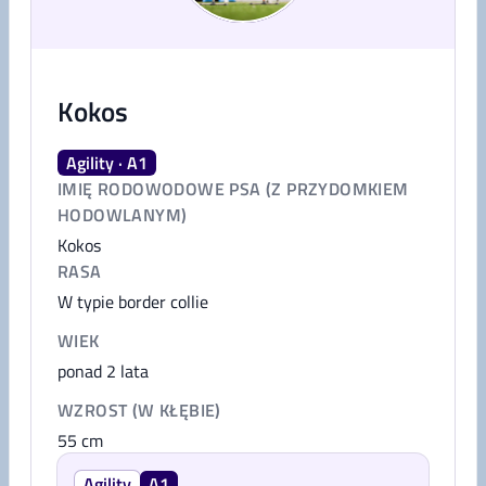
Kokos
Agility · A1
IMIĘ RODOWODOWE PSA (Z PRZYDOMKIEM
HODOWLANYM)
Kokos
RASA
W typie border collie
WIEK
ponad 2 lata
WZROST (W KŁĘBIE)
55
cm
Agility
A1