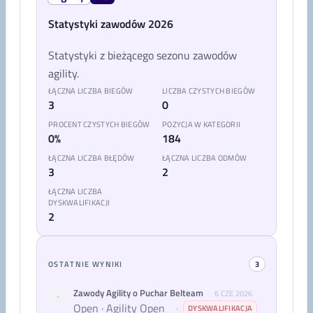
Statystyki zawodów 2026
Statystyki z bieżącego sezonu zawodów
agility.
ŁĄCZNA LICZBA BIEGÓW
LICZBA CZYSTYCH BIEGÓW
3
0
PROCENT CZYSTYCH BIEGÓW
POZYCJA W KATEGORII
0%
184
ŁĄCZNA LICZBA BŁĘDÓW
ŁĄCZNA LICZBA ODMÓW
3
2
ŁĄCZNA LICZBA
DYSKWALIFIKACJI
2
OSTATNIE WYNIKI
3
Zawody Agility o Puchar Belteam
6 CZE 2026
-
Open · Agility Open
·
DYSKWALIFIKACJA