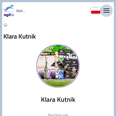
Przejdź do treści
Agility
Klara Kutnik
Klara Kutnik
@
w2fqwcvvhj