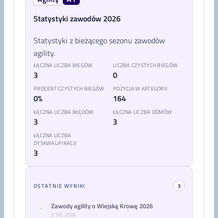
Statystyki zawodów 2026
Statystyki z bieżącego sezonu zawodów
agility.
ŁĄCZNA LICZBA BIEGÓW
LICZBA CZYSTYCH BIEGÓW
3
0
PROCENT CZYSTYCH BIEGÓW
POZYCJA W KATEGORII
0%
164
ŁĄCZNA LICZBA BŁĘDÓW
ŁĄCZNA LICZBA ODMÓW
3
3
ŁĄCZNA LICZBA
DYSKWALIFIKACJI
3
OSTATNIE WYNIKI
3
Zawody agility o Wiejską Krowę 2026
-
2 SIE 2026