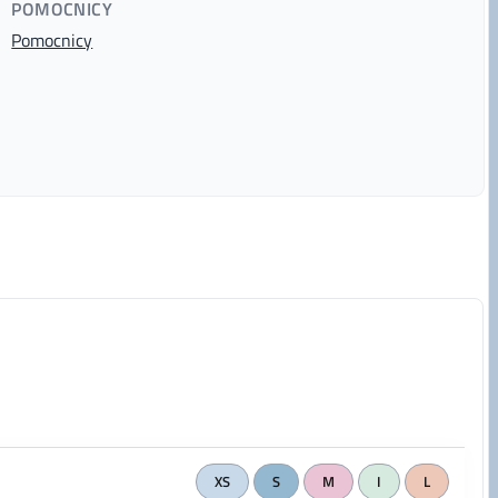
POMOCNICY
Pomocnicy
XS
S
M
I
L