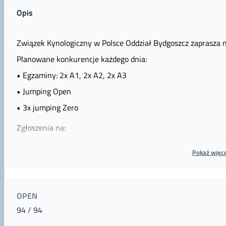
Opis
Związek Kynologiczny w Polsce Oddział Bydgoszcz zaprasza n
Planowane konkurencje każdego dnia:
• Egzaminy: 2x A1, 2x A2, 2x A3
• Jumping Open
• 3x jumping Zero
Zgłoszenia na:
Agilix
Pokaż więce
od 09-04-2025 godz. 19:00
do 13-05-2025 godz. 23:59
Można zrezygnować ze startu w porozumieniu z organizatore
OPEN
zakończenia zgłoszeń. Po tym terminie pozostaje obowiązek u
94 / 94
zawodach.