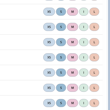
XS
S
M
I
L
XS
S
M
I
L
XS
S
M
I
L
XS
S
M
I
L
XS
S
M
I
L
XS
S
M
I
L
XS
S
M
I
L