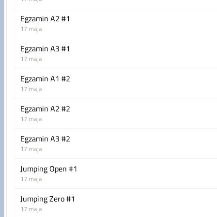
Wpłata po terminie skutkuje podniesieniem startowego o 10 
Egzamin A2 #1
17 maja
Podłoże: naturalna trawa
Egzamin A3 #1
Strefy Galican, plastikowe stacjonaty
17 maja
W pobliżu zawodów znajdują się restauracje i bary. Teren je
Egzamin A1 #2
spacerowych, łąki, lasy i jeziorka.
17 maja
Egzamin A2 #2
17 maja
Egzamin A3 #2
17 maja
Jumping Open #1
17 maja
Jumping Zero #1
17 maja