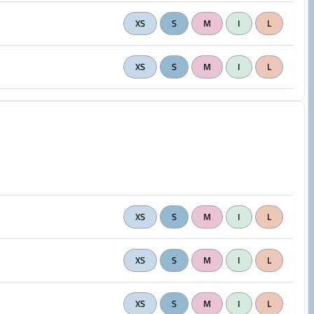
XS
S
M
I
L
XS
S
M
I
L
XS
S
M
I
L
XS
S
M
I
L
XS
S
M
I
L