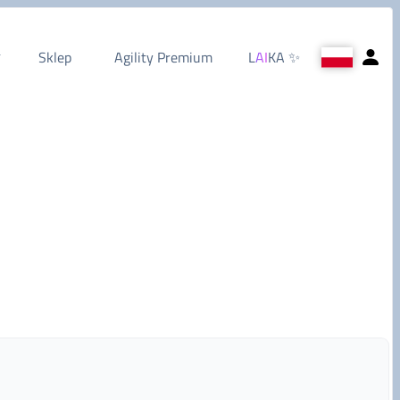
Sklep
Agility Premium
L
AI
KA
✨