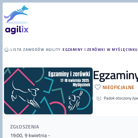
Przejdź do treści
›
LISTA ZAWODÓW AGILITY
›
EGZAMINY I ZERÓWKI W MYŚLĘCINKU
Egzaminy
NIEOFICJALNE
Padok otoczony żyw
ZGŁOSZENIA
19:00, 9 kwietnia
-