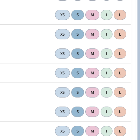
XS
S
M
I
L
XS
S
M
I
L
XS
S
M
I
L
XS
S
M
I
L
XS
S
M
I
L
XS
S
M
I
L
XS
S
M
I
L