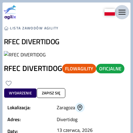
Przejdź do treści
›
LISTA ZAWODÓW AGILITY
RFEC DIVERTIDOG
RFEC DIVERTIDOG
FLOWAGILITY
OFICJALNE
WYDARZENIE
ZAPISZ SIĘ
Lokalizacja:
Zaragoza
Adres:
Divertidog
13 czerwca, 2026
Daty: