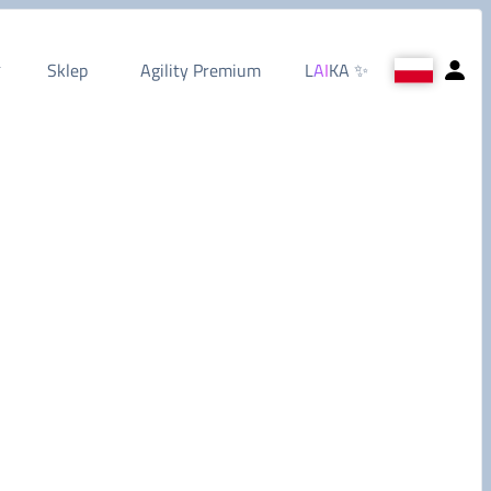
Sklep
Agility Premium
L
AI
KA
✨