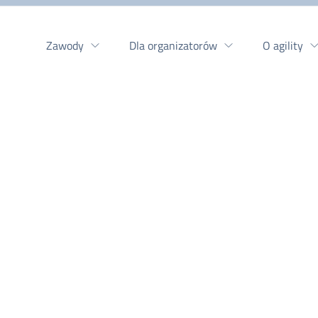
Zawody
Dla organizatorów
O agility