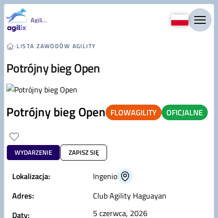
Przejdź do treści
Agility
›
LISTA ZAWODÓW AGILITY
Potrójny bieg Open
Potrójny bieg Open
FLOWAGILITY
OFICJALNE
WYDARZENIE
ZAPISZ SIĘ
Lokalizacja:
Ingenio
Adres:
Club Agility Haguayan
5 czerwca, 2026
Daty: