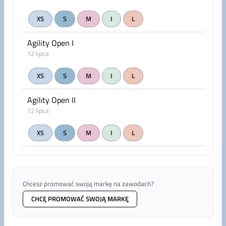
XS
S
M
I
L
Agility Open I
12 lipca
XS
S
M
I
L
Agility Open II
12 lipca
XS
S
M
I
L
Chcesz promować swoją markę na zawodach?
CHCĘ PROMOWAĆ SWOJĄ MARKĘ