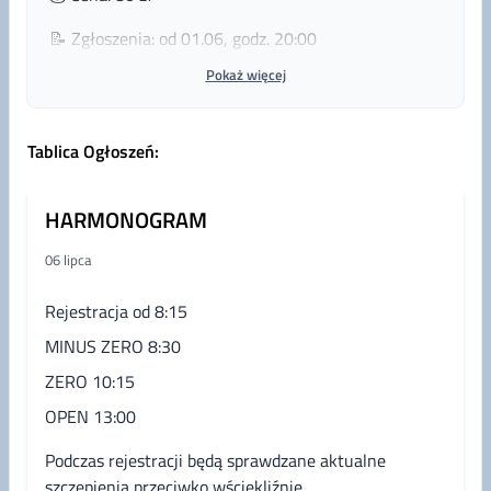
📝 Zgłoszenia: od 01.06, godz. 20:00
Pokaż więcej
📚 Plan zawodów:
🔹 3x Jumping Minus Zero
Tablica Ogłoszeń
:
🔹 3x Jumping Zero
🔹 2x Agility Open + 1x Jumping Open
HARMONOGRAM
📊 Limity wiekowe:
06 lipca
🐾 Minus Zero – od 12 miesięcy
🐾 Zero – od 15 miesięcy
Rejestracja od 8:15
🐾 Open – od 18 miesięcy
MINUS ZERO 8:30
💳 Płatności i rezygnacje:
ZERO 10:15
Termin wpłaty jest jednocześnie terminem
OPEN 13:00
rezygnacji bez ponoszenia opłaty startowej.
Podczas rejestracji będą sprawdzane aktualne
Po tym czasie zwrot środków możliwy jest wyłącznie
szczepienia przeciwko wściekliźnie.