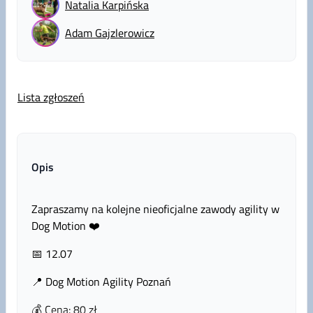
Natalia
Karpińska
Adam
Gajzlerowicz
Lista zgłoszeń
Opis
Zapraszamy na kolejne nieoficjalne zawody agility w
Dog Motion ❤️
📅 12.07
📍 Dog Motion Agility Poznań
💰 Cena: 80 zł