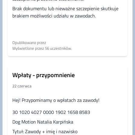
w przypadku znalezienia zastępstwa na swoje
Brak dokumentu lub nieważne szczepienie skutkuje
miejsce.
brakiem możliwości udziału w zawodach.
---
📄 Regulamin zawodów:
Opublikowano przez
https://docs.google.com/document/d/1oiym...
Wyświetlone przez 56 uczestników.
📸 Fotografowanie podczas zawodów możliwe jest
wyłącznie po uprzednim uzyskaniu zgody
organizatora.
Wpłaty - przypomnienie
📷 Zdjęcie w tle wydarzenia: Agnieszka Nowicka
22 czerwca
NoseShot
Hej! Przypominamy o wpłatach za zawody!
30 1020 4027 0000 1902 1658 8583
Dog Motion Natalia Karpińska
Tytuł: Zawody + imię i nazwisko