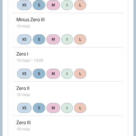
XS
S
M
I
L
Minus Zero III
10 maja
XS
S
M
I
L
Zero I
10 maja - 13:00
XS
S
M
I
L
Zero II
10 maja
XS
S
M
I
L
Zero III
10 maja