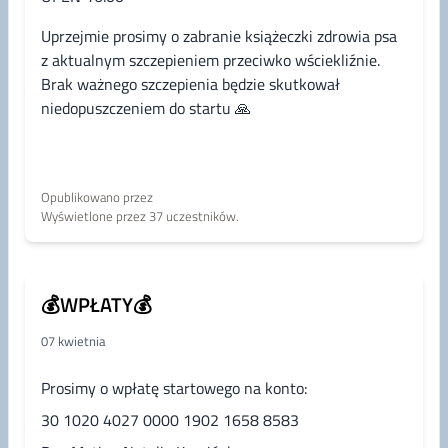
rezygnacji bez ponoszenia opłaty startowej.
Uprzejmie prosimy o zabranie książeczki zdrowia psa
Po tym czasie zwrot środków możliwy jest wyłącznie
z aktualnym szczepieniem przeciwko wściekliźnie.
w przypadku znalezienia zastępstwa na swoje
Brak ważnego szczepienia będzie skutkował
miejsce.
niedopuszczeniem do startu 🙏
---
📄 Regulamin zawodów:
Opublikowano przez
https://docs.google.com/document/d/1oiym...
Wyświetlone przez 37 uczestników.
📸 Fotografowanie podczas zawodów możliwe jest
wyłącznie po uprzednim uzyskaniu zgody
organizatora.
💰WPŁATY💰
📷 Zdjęcie w tle wydarzenia: Agnieszka Nowicka
07 kwietnia
NoseShot
Prosimy o wpłatę startowego na konto:
30 1020 4027 0000 1902 1658 8583