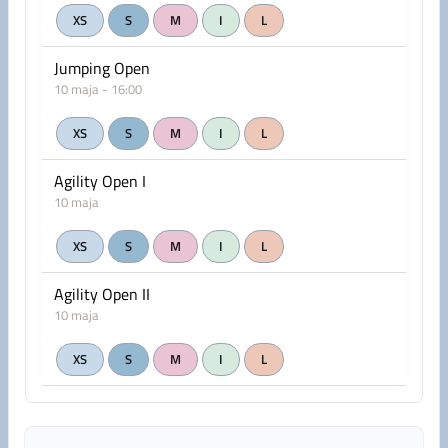
XS
S
M
I
L
Jumping Open
10 maja - 16:00
XS
S
M
I
L
Agility Open I
10 maja
XS
S
M
I
L
Agility Open II
10 maja
XS
S
M
I
L