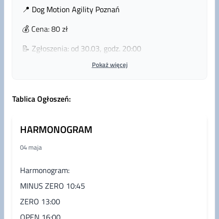
📍 Dog Motion Agility Poznań
💰 Cena: 80 zł
📝 Zgłoszenia: od 30.03, godz. 20:00
Pokaż więcej
📚 Plan zawodów:
🔹 3x Jumping Minus Zero
Tablica Ogłoszeń
:
🔹 3x Jumping Zero
🔹 2x Agility Open + 1x Jumping Open
HARMONOGRAM
📊 Limity wiekowe:
04 maja
🐾 Minus Zero – od 12 miesięcy
🐾 Zero – od 15 miesięcy
Harmonogram:
🐾 Open – od 18 miesięcy
MINUS ZERO 10:45
💳 Płatności i rezygnacje:
ZERO 13:00
Termin wpłaty jest jednocześnie terminem
OPEN 16:00