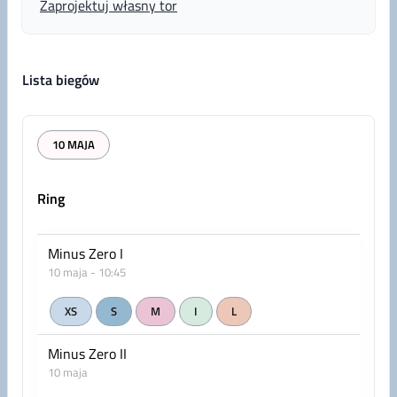
Zaprojektuj własny tor
Lista biegów
10 MAJA
Ring
Minus Zero I
10 maja - 10:45
XS
S
M
I
L
Minus Zero II
10 maja