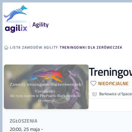
Przejdź do treści
Agility
›
LISTA ZAWODÓW AGILITY
›
TRENINGOWKI DLA ZERÓWECZEK
Treningo
NIEOFICJALNE
Barkowice ul Spac
ZGŁOSZENIA
20:00, 25 maja
-